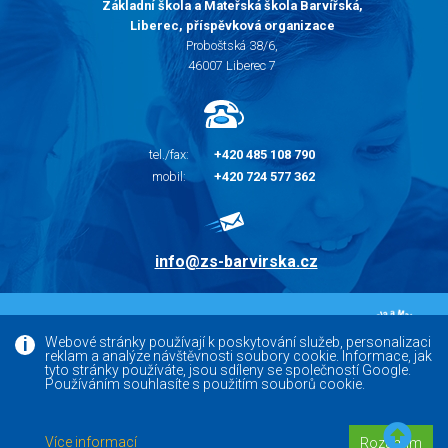
Základní škola a Mateřská škola Barvířská,
Liberec, příspěvková organizace
Proboštská 38/6,
46007 Liberec 7
tel./fax:
+420 485 108 790
mobil:
+420 724 577 362
info@zs-barvirska.cz
© 2010 - 2026 |
Základní škola Liberec Barvířská
Webové stránky používají k poskytování služeb, personalizaci
reklam a analýze návštěvnosti soubory cookie. Informace, jak
Facebook
tyto stránky používáte, jsou sdíleny se společností Google.
Používáním souhlasíte s použitím souborů cookie.
Versoft.cz - tvorba www webových stránek, internetových
Více informací
Rozumím