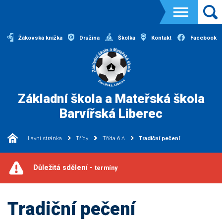
Žákovská knížka
Družina
Školka
Kontakt
Facebook
Základní škola a Mateřská škola
Barvířská Liberec
Hlavní stránka
Třídy
Třída 6.A
Tradiční pečení
Důležitá sdělení -
termíny
Tradiční pečení