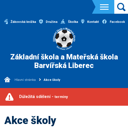
Žákovská knížka
Družina
Školka
Kontakt
Facebook
Základní škola a Mateřská škola
Barvířská Liberec
Hlavní stránka
Akce školy
Důležitá sdělení -
termíny
Akce školy