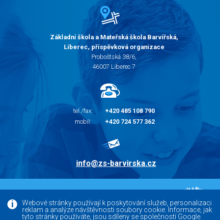
Základní škola a Mateřská škola Barvířská,
Liberec, příspěvková organizace
Proboštská 38/6,
46007 Liberec 7
tel./fax:
+420 485 108 790
mobil:
+420 724 577 362
info@zs-barvirska.cz
© 2010 - 2026 |
Základní škola Liberec Barvířská
Webové stránky používají k poskytování služeb, personalizaci
reklam a analýze návštěvnosti soubory cookie. Informace, jak
Facebook
tyto stránky používáte, jsou sdíleny se společností Google.