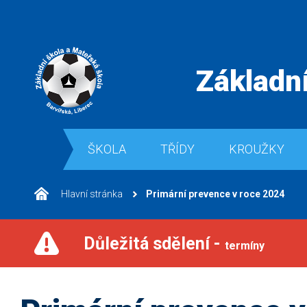
Základní
ŠKOLA
TŘÍDY
KROUŽKY
Hlavní stránka
Primární prevence v roce 2024
Důležitá sdělení -
termíny