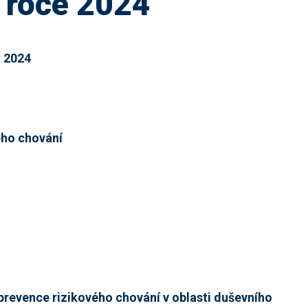
 roce 2024
á 2024
ého chování
prevence rizikového chování v oblasti duševního