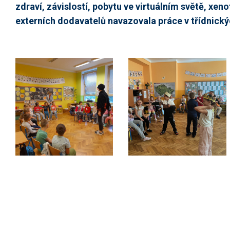
zdraví, závislostí, pobytu ve virtuálním světě, xen
externích dodavatelů navazovala práce v třídnickýc