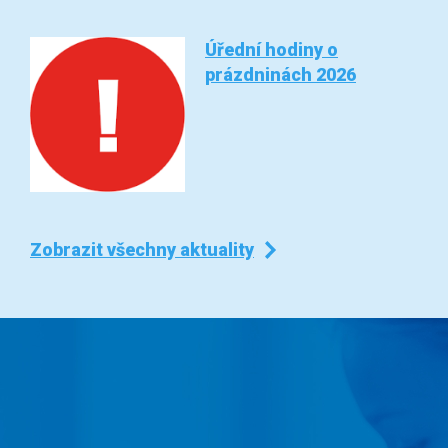
Úřední hodiny o
prázdninách 2026
Zobrazit všechny aktuality