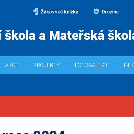
Žákovská knížka
Družina
 škola a Mateřská škol
AKCE
PROJEKTY
FOTOGALERIE
INF