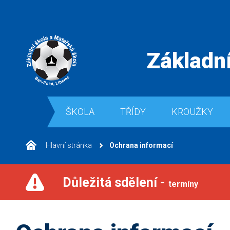
Základní
ŠKOLA
TŘÍDY
KROUŽKY
Hlavní stránka
Ochrana informací
Důležitá sdělení -
termíny