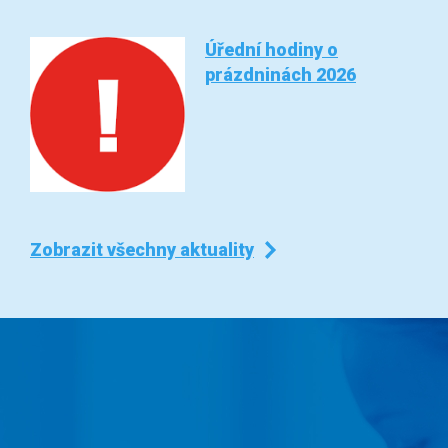
Úřední hodiny o
prázdninách 2026
Zobrazit všechny aktuality