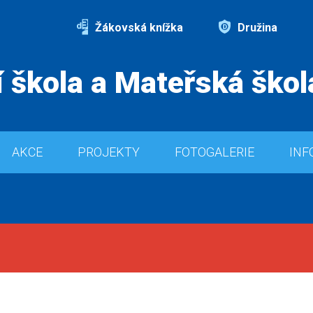
Žákovská knížka
Družina
 škola a Mateřská škol
AKCE
PROJEKTY
FOTOGALERIE
INF