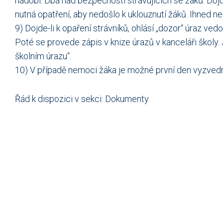
nádobí. Dbá nad bezpečností stravujících se žáků. Dojde-l
nutná opatření, aby nedošlo k uklouznutí žáků. Ihned n
9) Dojde-li k opaření strávníků, ohlásí „dozor“ úraz ve
Poté se provede zápis v knize úrazů v kanceláři školy. 
školním úrazu“.
10) V případě nemoci žáka je možné první den vyzvedn
Řád k dispozici v sekci: Dokumenty