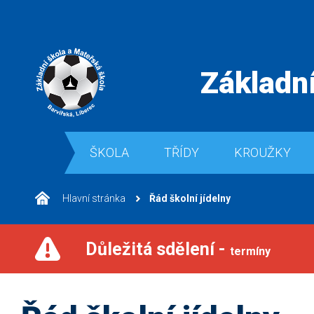
Základní
ŠKOLA
TŘÍDY
KROUŽKY
Hlavní stránka
Řád školní jídelny
Důležitá sdělení -
termíny