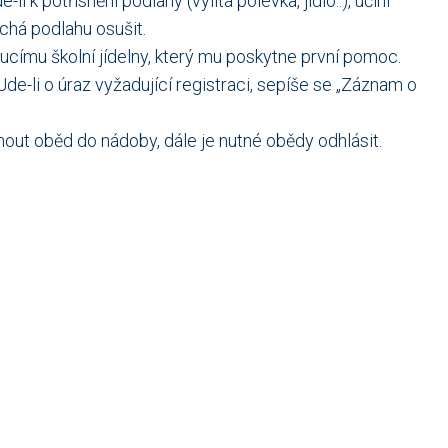
i k potřísnění podlahy (vylitá polévka, jídlo..), učiní
echá podlahu osušit.
doucímu školní jídelny, který mu poskytne první pomoc.
Jde-li o úraz vyžadující registraci, sepíše se „Záznam o
out oběd do nádoby, dále je nutné obědy odhlásit.