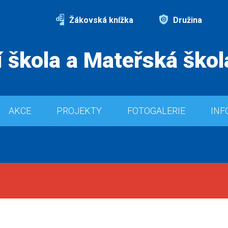
Žákovská knížka
Družina
 škola a Mateřská škol
AKCE
PROJEKTY
FOTOGALERIE
INF