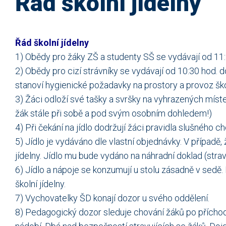
Řád školní jídelny
Řád školní jídelny
1) Obědy pro žáky ZŠ a studenty SŠ se vydávají od 11:
2) Obědy pro cizí strávníky se vydávají od 10:30 hod. d
stanoví hygienické požadavky na prostory a provoz ško
3) Žáci odloží své tašky a svršky na vyhrazených míste
žák stále při sobě a pod svým osobním dohledem!)
4) Při čekání na jídlo dodržují žáci pravidla slušného ch
5) Jídlo je vydáváno dle vlastní objednávky. V případě,
jídelny. Jídlo mu bude vydáno na náhradní doklad (stra
6) Jídlo a nápoje se konzumují u stolu zásadně v sedě.
školní jídelny.
7) Vychovatelky ŠD konají dozor u svého oddělení.
8) Pedagogický dozor sleduje chování žáků po příchodu 