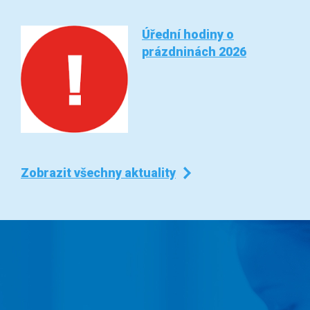
Úřední hodiny o
prázdninách 2026
Zobrazit všechny aktuality