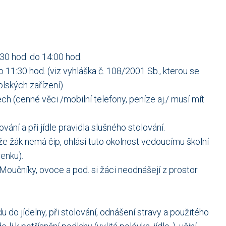
30 hod. do 14:00 hod.
o 11:30 hod. (viz vyhláška č. 108/2001 Sb., kterou se
lských zařízení).
ch (cenné věci /mobilní telefony, peníze aj./ musí mít
ování a při jídle pravidla slušného stolování.
 že žák nemá čip, ohlásí tuto okolnost vedoucímu školní
venku).
 Moučníky, ovoce a pod. si žáci neodnášejí z prostor
do jídelny, při stolování, odnášení stravy a použitého