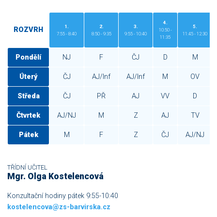
4.
1.
2.
3.
5.
ROZVRH
10:50 -
7:55 - 8:40
8:50 - 9:35
9:55 - 10:40
11:45 - 12:30
11:35
Pondělí
NJ
F
ČJ
D
M
Úterý
ČJ
AJ/Inf
AJ/Inf
M
OV
Středa
ČJ
PŘ
AJ
VV
D
Čtvrtek
AJ/NJ
M
Z
AJ
TV
Pátek
M
F
Z
ČJ
AJ/NJ
TŘÍDNÍ UČITEL
Mgr. Olga Kostelencová
Konzultační hodiny pátek 9:55-10:40
kostelencova@zs-barvirska.cz