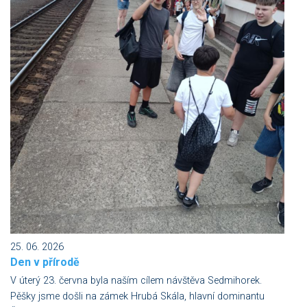
25. 06. 2026
Den v přírodě
V úterý 23. června byla naším cílem návštěva Sedmihorek.
Pěšky jsme došli na zámek Hrubá Skála, hlavní dominantu