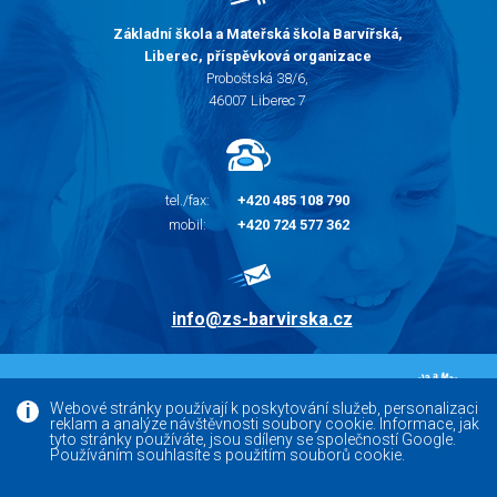
Základní škola a Mateřská škola Barvířská,
Liberec, příspěvková organizace
Proboštská 38/6,
46007 Liberec 7
tel./fax:
+420 485 108 790
mobil:
+420 724 577 362
info@zs-barvirska.cz
© 2010 - 2026 |
Základní škola Liberec Barvířská
Webové stránky používají k poskytování služeb, personalizaci
reklam a analýze návštěvnosti soubory cookie. Informace, jak
Facebook
tyto stránky používáte, jsou sdíleny se společností Google.
Používáním souhlasíte s použitím souborů cookie.