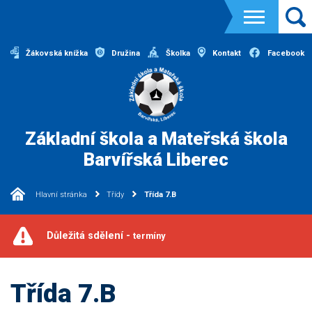
Žákovská knížka
Družina
Školka
Kontakt
Facebook
Základní škola a Mateřská škola
Barvířská Liberec
Hlavní stránka
Třídy
Třída 7.B
Důležitá sdělení -
termíny
Třída 7.B