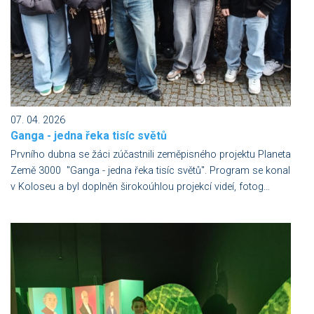
07. 04. 2026
Ganga - jedna řeka tisíc světů
Prvního dubna se žáci zúčastnili zeměpisného projektu Planeta
Země 3000 "Ganga - jedna řeka tisíc světů". Program se konal
v Koloseu a byl doplněn širokoúhlou projekcí videí, fotog...