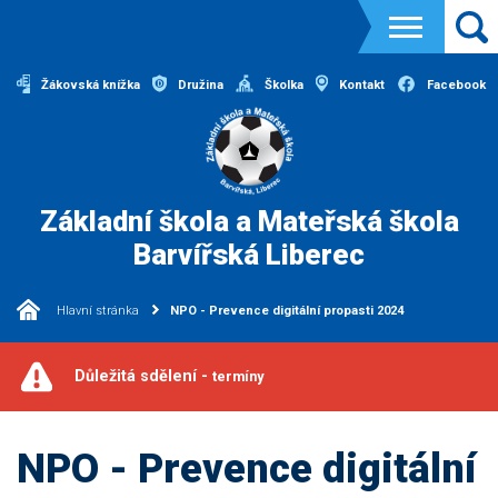
Žákovská knížka
Družina
Školka
Kontakt
Facebook
Základní škola a Mateřská škola
Barvířská Liberec
Hlavní stránka
NPO - Prevence digitální propasti 2024
Důležitá sdělení -
termíny
NPO - Prevence digitální