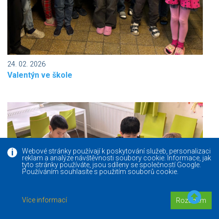
24. 02. 2026
Valentýn ve škole
Webové stránky používají k poskytování služeb, personalizaci
reklam a analýze návštěvnosti soubory cookie. Informace, jak
tyto stránky používáte, jsou sdíleny se společností Google.
Používáním souhlasíte s použitím souborů cookie.
Více informací
Rozumím