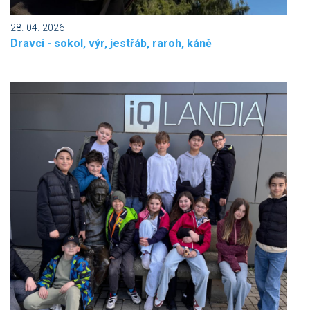
28. 04. 2026
Dravci - sokol, výr, jestřáb, raroh, káně