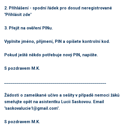
2. Přihlášení - spodní řádek pro dosud neregistrované
"Přihlásit zde"
3. Přejít na ověření PINu.
Vyplníte jméno, příjmení, PIN a opíšete kontrolní kod.
Pokud ještě někdo potřebuje nový PIN, napište.
S pozdravem M.K.
___________________________________________________
Žádosti o zameškané učivo a sešity v případě nemoci žáků
smeřujte opět na asistentku Lucii Saskovou. Email
"saskovalucie1@gmail.com".
S pozdravem M.K.