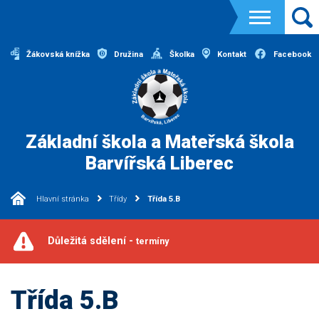
Žákovská knížka
Družina
Školka
Kontakt
Facebook
Základní škola a Mateřská škola
Barvířská Liberec
Hlavní stránka
Třídy
Třída 5.B
Důležitá sdělení -
termíny
Třída 5.B