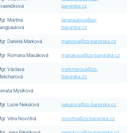
vasničková
barvirska.cz
gr. Martina
langpaulova@zs-
angpaulová
barvirska.cz
gr. Daniela Marková
markova@zs-barvirska.cz
gr. Romana Masáková
masakova@zs-barvirska.cz
gr. Václava
melicharova@zs-
elicharová
barvirska.cz
enata Mysíková
gr. Lucie Nekulová
nekulova@zs-barvirska.cz
gr. Věra Novotná
novotna@zs-barvirska.cz
gr. Jana Pěničková
penickova@zs-barvirska.cz