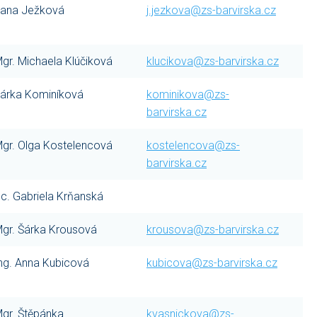
ana Ježková
j.jezkova@zs-barvirska.cz
gr. Michaela Klúčiková
klucikova@zs-barvirska.cz
árka Kominíková
kominikova@zs-
barvirska.cz
gr. Olga Kostelencová
kostelencova@zs-
barvirska.cz
c. Gabriela Krňanská
gr. Šárka Krousová
krousova@zs-barvirska.cz
ng. Anna Kubicová
kubicova@zs-barvirska.cz
gr. Štěpánka
kvasnickova@zs-