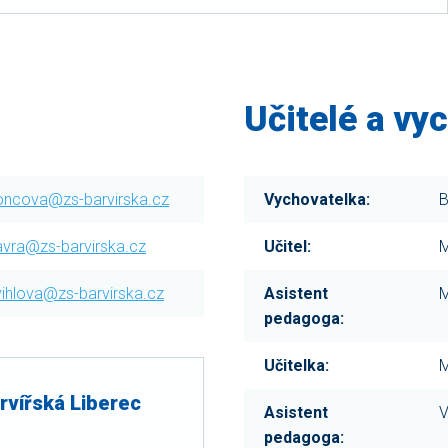
Učitelé a vy
oncova@zs-barvirska.cz
Vychovatelka:
B
avra@zs-barvirska.cz
Učitel:
M
vihlova@zs-barvirska.cz
Asistent
M
pedagoga:
Učitelka:
M
arvířská Liberec
Asistent
V
pedagoga: