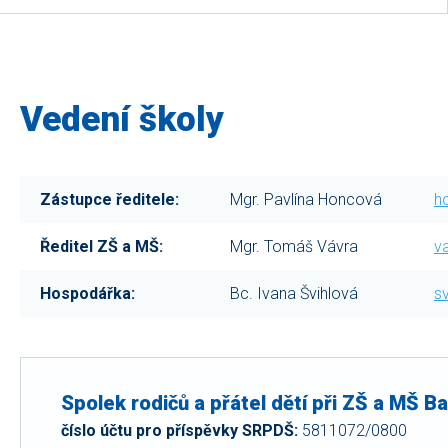
Vedení školy
Zástupce ředitele:
Mgr. Pavlína Honcová
h
Ředitel ZŠ a MŠ:
Mgr. Tomáš Vávra
v
Hospodářka:
Bc. Ivana Švihlová
s
Spolek rodičů a přátel dětí při ZŠ a MŠ B
číslo účtu pro příspěvky SRPDŠ:
5811072/0800