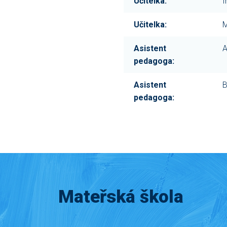
Učitelka:
I
Učitelka:
M
Asistent
A
pedagoga:
Asistent
B
pedagoga:
Mateřská škola