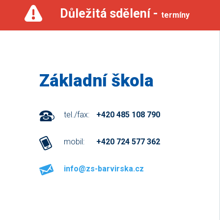
Důležitá sdělení -
termíny
Základní škola
tel./fax:
+420 485 108 790
mobil:
+420 724 577 362
info@zs-barvirska.cz