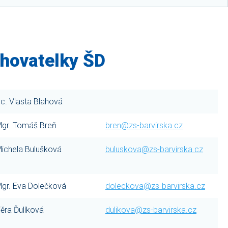
chovatelky ŠD
c. Vlasta Blahová
gr. Tomáš Breň
bren@zs-barvirska.cz
ichela Bulušková
buluskova@zs-barvirska.cz
gr. Eva Dolečková
doleckova@zs-barvirska.cz
ěra Ďulíková
dulikova@zs-barvirska.cz