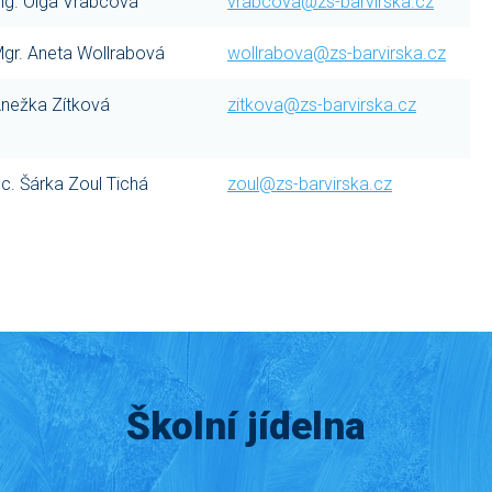
ng. Olga Vrabcová
vrabcova@zs-barvirska.cz
gr. Aneta Wollrabová
wollrabova@zs-barvirska.cz
nežka Zítková
zitkova@zs-barvirska.cz
c. Šárka Zoul Tichá
zoul@zs-barvirska.cz
Školní jídelna