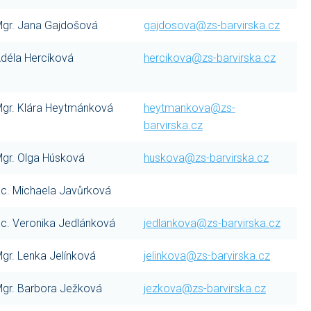
gr. Jana Gajdošová
gajdosova@zs-barvirska.cz
déla Hercíková
hercikova@zs-barvirska.cz
gr. Klára Heytmánková
heytmankova@zs-
barvirska.cz
gr. Olga Húsková
huskova@zs-barvirska.cz
c. Michaela Javůrková
c. Veronika Jedlánková
jedlankova@zs-barvirska.cz
gr. Lenka Jelínková
jelinkova@zs-barvirska.cz
gr. Barbora Ježková
jezkova@zs-barvirska.cz