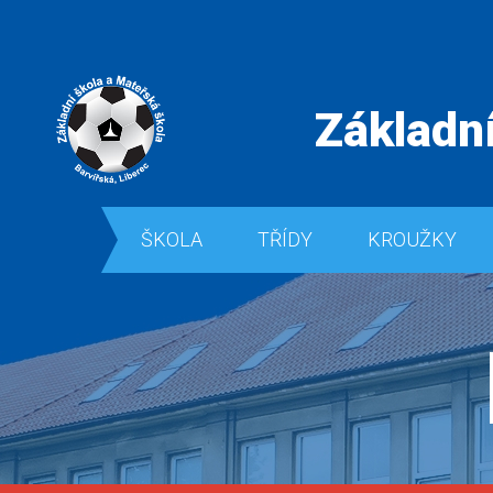
Základní
ŠKOLA
TŘÍDY
KROUŽKY