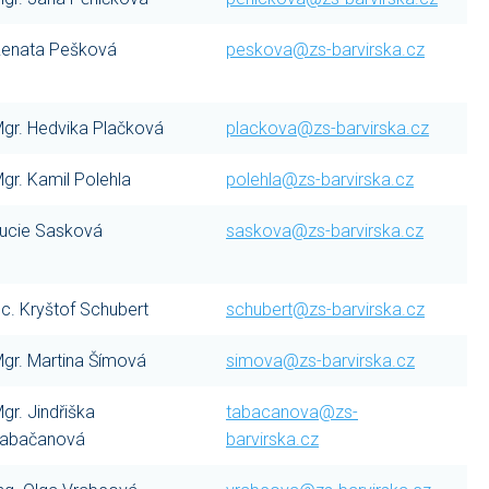
enata Pešková
peskova@zs-barvirska.cz
gr. Hedvika Plačková
plackova@zs-barvirska.cz
gr. Kamil Polehla
polehla@zs-barvirska.cz
ucie Sasková
saskova@zs-barvirska.cz
c. Kryštof Schubert
schubert@zs-barvirska.cz
gr. Martina Šímová
simova@zs-barvirska.cz
gr. Jindřiška
tabacanova@zs-
abačanová
barvirska.cz