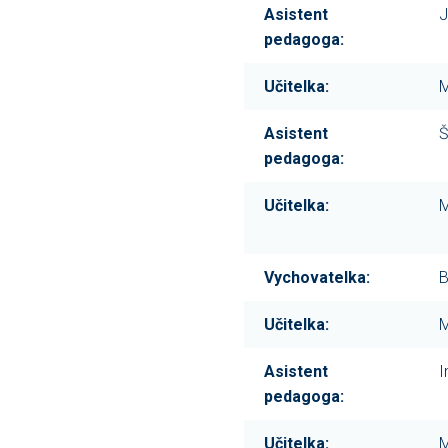
Asistent
J
pedagoga:
Učitelka:
M
Asistent
Š
pedagoga:
Učitelka:
M
Vychovatelka:
B
Učitelka:
M
Asistent
I
pedagoga:
Učitelka:
M