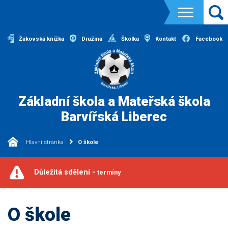
Žákovská knížka
Družina
Školka
Kontakt
Facebook
Základní škola a Mateřská škola
Barvířská Liberec
Hlavní stránka
O škole
Důležitá sdělení -
termíny
O škole