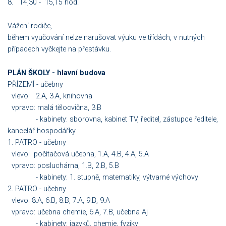
8. 14,30 - 15,15 hod.
Vážení rodiče,
během vyučování nelze narušovat výuku ve třídách, v nutných
případech vyčkejte na přestávku.
PLÁN ŠKOLY - hlavní budova
PŘÍZEMÍ - učebny
vlevo: 2.A, 3.A, knihovna
vpravo: malá tělocvična, 3.B
- kabinety: sborovna, kabinet TV, ředitel, zástupce ředitele,
kancelář hospodářky
1. PATRO - učebny
vlevo: počítačová učebna, 1.A, 4.B, 4.A, 5.A
vpravo: posluchárna, 1.B, 2.B, 5.B
- kabinety: 1. stupně, matematiky, výtvarné výchovy
2. PATRO - učebny
vlevo: 8.A, 6.B, 8.B, 7.A, 9.B, 9.A
vpravo: učebna chemie, 6.A, 7.B, učebna Aj
- kabinety: jazyků, chemie, fyziky