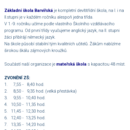
Základní škola Barvířská
je kompletní devítitřídní škola, na I. i na
II.stupni je v každém ročníku alespoň jedna třída.
V 1.-9. ročníku učíme podle vlastního Školního vzdělávacího
programu. Od první třídy vyučujeme anglický jazyk, na II. stupni
žáci přibírájí německý jazyk.
Na škole působí stabilní tým kvalitních učitelů. Žákům nabízíme
širokou škálu zájmových kroužků.
Součástí naší organizace je
mateřská škola
s kapacitou 48 míst.
ZVONĚNÍ ZŠ:
1. 7,55 - 8,40 hod.
2. 8,50 - 9,35 hod. (velká přestávka)
3. 9,55 - 10,40 hod.
4. 10,50 - 11,35 hod.
5. 11,45 - 12,30 hod.
6. 12,40 - 13,25 hod.
7. 13,35 - 14,20 hod.