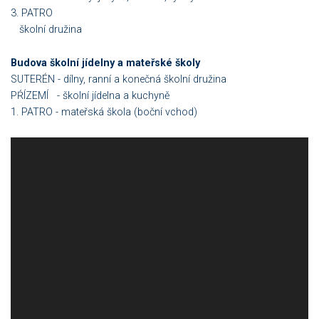
3. PATRO
školní družina
Budova školní jídelny a mateřské školy
SUTERÉN - dílny, ranní a konečná školní družina
PŔÍZEMÍ - školní jídelna a kuchyně
1. PATRO - mateřská škola (boční vchod)