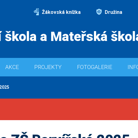
Žákovská knížka
Družina
 škola a Mateřská škol
AKCE
PROJEKTY
FOTOGALERIE
INF
 2025