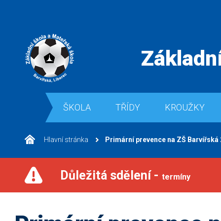
Základní
ŠKOLA
TŘÍDY
KROUŽKY
Hlavní stránka
Primární prevence na ZŠ Barvířská
Důležitá sdělení -
termíny