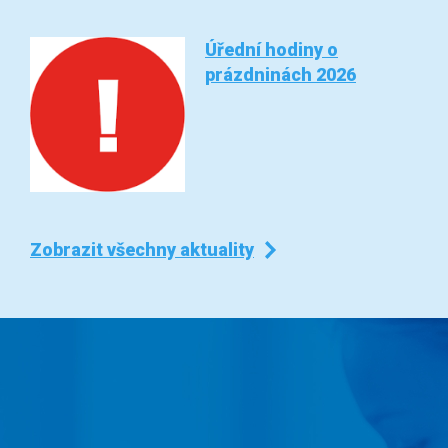
Úřední hodiny o
prázdninách 2026
Zobrazit všechny aktuality