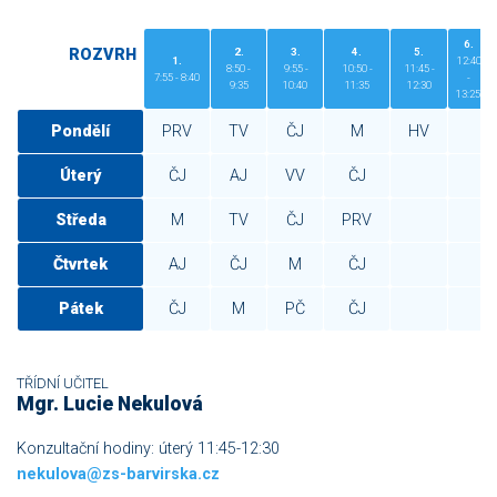
6.
ROZVRH
2.
3.
4.
5.
1.
12:40
8:50 -
9:55 -
10:50 -
11:45 -
7:55 - 8:40
-
9:35
10:40
11:35
12:30
13:25
Pondělí
PRV
TV
ČJ
M
HV
Úterý
ČJ
AJ
VV
ČJ
Středa
M
TV
ČJ
PRV
Čtvrtek
AJ
ČJ
M
ČJ
Pátek
ČJ
M
PČ
ČJ
TŘÍDNÍ UČITEL
Mgr. Lucie Nekulová
Konzultační hodiny: úterý 11:45-12:30
nekulova@zs-barvirska.cz