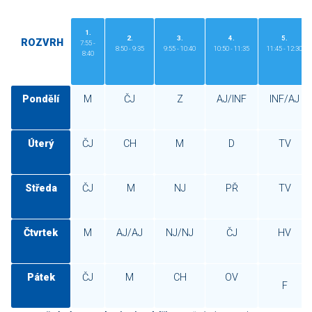
1.
2.
3.
4.
5.
ROZVRH
7:55 -
8:50 - 9:35
9:55 - 10:40
10:50 - 11:35
11:45 - 12:30
8:40
Pondělí
M
ČJ
Z
AJ/INF
INF/AJ
Úterý
ČJ
CH
M
D
TV
Středa
ČJ
M
NJ
PŘ
TV
Čtvrtek
M
AJ/AJ
NJ/NJ
ČJ
HV
Pátek
ČJ
M
CH
OV
F