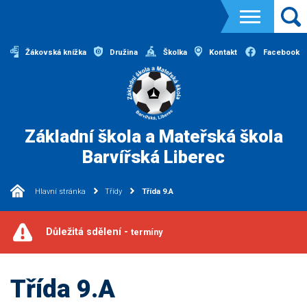
Žákovská knížka
Družina
Školka
Kontakt
Facebook
Základní škola a Mateřská škola
Barvířská Liberec
Hlavní stránka
Třídy
Třída 9.A
Důležitá sdělení -
termíny
Třída 9.A