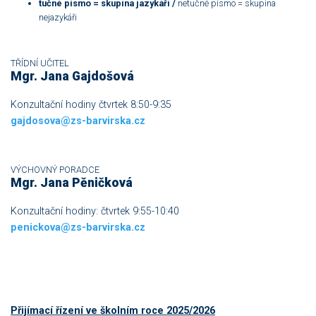
tučné písmo = skupina jazykáři /
netučné písmo = skupina
nejazykáři
TŘÍDNÍ UČITEL
Mgr. Jana Gajdošová
Konzultační hodiny čtvrtek 8:50-9:35
gajdosova@zs-barvirska.cz
VÝCHOVNÝ PORADCE
Mgr. Jana Pěničková
Konzultační hodiny: čtvrtek 9:55-10:40
penickova@zs-barvirska.cz
Přijímací řízení ve školním roce 2025/2026