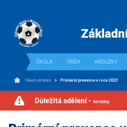
Základní
ŠKOLA
TŘÍDY
KROUŽKY
Hlavní stránka
Primární prevence v roce 2023
Důležitá sdělení -
termíny