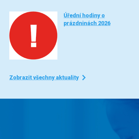
Úřední hodiny o
prázdninách 2026
Zobrazit všechny aktuality