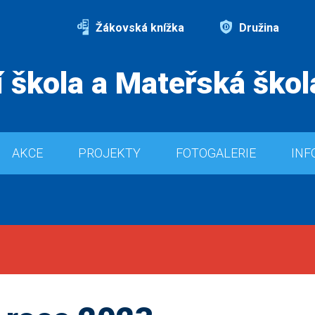
Žákovská knížka
Družina
 škola a Mateřská škol
AKCE
PROJEKTY
FOTOGALERIE
INF