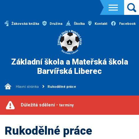
Žákovská knížka
Družina
Školka
Kontakt
Facebook
Základní škola a Mateřská škola
Barvířská Liberec
Hlavní stránka
Rukodělné práce
Důležitá sdělení -
termíny
Rukodělné práce