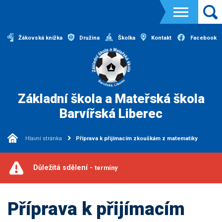
Žákovská knížka
Družina
Školka
Kontakt
Facebook
Základní škola a Mateřská škola
Barvířská Liberec
Hlavní stránka
Příprava k přijímacím zkouškám z matematiky
Důležitá sdělení -
termíny
Příprava k přijímacím