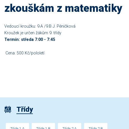
zkouškám z matematiky
Vedoucí kroužku: 9.A /9.B J. Pěničková
Kroužek je určen žákům 9. třídy
Termín: středa 7:00 - 7:45
Cena: 500 Kč/pololetí
Třídy
Třída 1.A
Třída 1.B
Třída 2.A
Třída 2.B