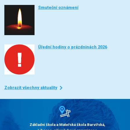
Smuteční oznámení
Úřední hodiny o prázdninách 2026
Zobrazit všechny aktuality
Základní škola a Mateřská škola Barvířská,