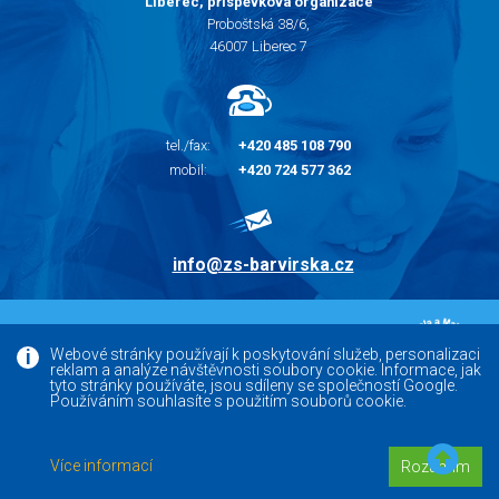
Liberec, příspěvková organizace
Proboštská 38/6,
46007 Liberec 7
tel./fax:
+420 485 108 790
mobil:
+420 724 577 362
info@zs-barvirska.cz
© 2010 - 2026 |
Základní škola Liberec Barvířská
Webové stránky používají k poskytování služeb, personalizaci
reklam a analýze návštěvnosti soubory cookie. Informace, jak
Facebook
tyto stránky používáte, jsou sdíleny se společností Google.
Používáním souhlasíte s použitím souborů cookie.
Versoft.cz - tvorba www webových stránek, internetových
Více informací
Rozumím
obchodů a e-shopů