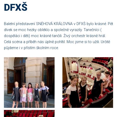
DFXŠ
Baletní představení SNĚHOVÁ KRÁLOVNA v DFXŠ bylo krásné. Pět
dívek se moc hezky obléklo a společně vyrazily. Tanečníci (
dospěláci i děti) moc krásně tančili. Živý orchestr krásně hrál.
Celá scéna a příběh nás úplně pohltil. Moc jsme si to užili. Určitě
půjdeme i v přístím školním roce.