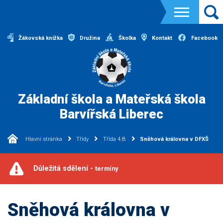
Žákovská knížka
Družina
Školka
Kontakt
Facebook
Základní škola a Mateřská škola
Barvířská Liberec
Hlavní stránka
Třídy
Třída 4.B
Sněhová královna v DFXŠ
Důležitá sdělení -
termíny
Sněhová královna v