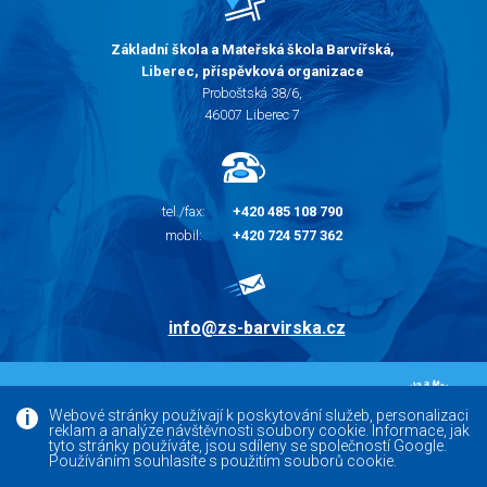
Základní škola a Mateřská škola Barvířská,
Liberec, příspěvková organizace
Proboštská 38/6,
46007 Liberec 7
tel./fax:
+420 485 108 790
mobil:
+420 724 577 362
info@zs-barvirska.cz
© 2010 - 2026 |
Základní škola Liberec Barvířská
Webové stránky používají k poskytování služeb, personalizaci
reklam a analýze návštěvnosti soubory cookie. Informace, jak
Facebook
tyto stránky používáte, jsou sdíleny se společností Google.
Používáním souhlasíte s použitím souborů cookie.