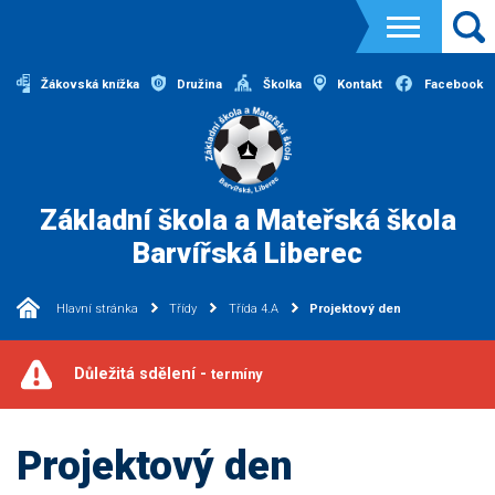
Žákovská knížka
Družina
Školka
Kontakt
Facebook
Základní škola a Mateřská škola
Barvířská Liberec
Hlavní stránka
Třídy
Třída 4.A
Projektový den
Důležitá sdělení -
termíny
Projektový den