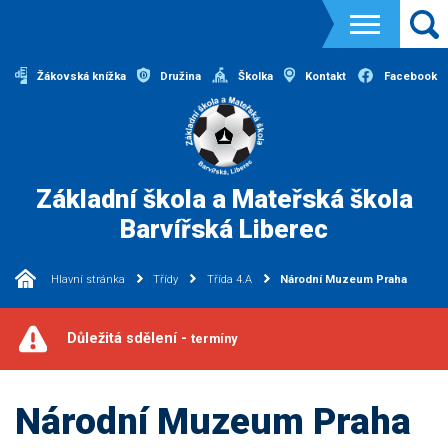
Žákovská knížka
Družina
Školka
Kontakt
Facebook
Základní škola a Mateřská škola
Barvířská Liberec
Hlavní stránka
Třídy
Třída 4.A
Národní Muzeum Praha
Důležitá sdělení -
termíny
Národní Muzeum Praha