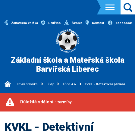
Žákovská knížka
Družina
Školka
Kontakt
Facebook
Základní škola a Mateřská škola
Barvířská Liberec
Hlavní stránka
Třídy
Třída 4.A
KVKL - Detektivní pátrání
Důležitá sdělení -
termíny
KVKL - Detektivní