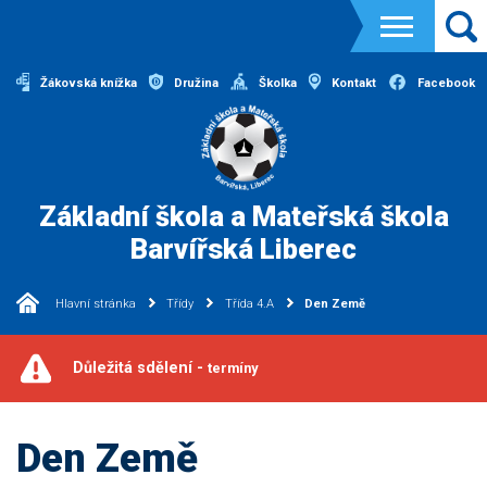
Žákovská knížka
Družina
Školka
Kontakt
Facebook
Základní škola a Mateřská škola
Barvířská Liberec
Hlavní stránka
Třídy
Třída 4.A
Den Země
Důležitá sdělení -
termíny
Den Země