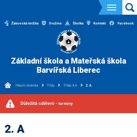
Žákovská knížka
Družina
Školka
Kontakt
Facebook
Základní škola a Mateřská škola
Barvířská Liberec
Hlavní stránka
Třídy
Třída 4.A
2. A
Důležitá sdělení -
termíny
2. A