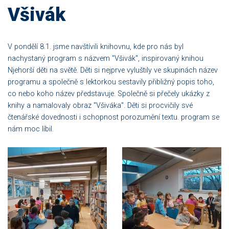
Všivák
V pondělí 8.1. jsme navštívili knihovnu, kde pro nás byl
nachystaný program s názvem "Všivák", inspirovaný knihou
Njehorší děti na světě. Děti si nejprve vyluštily ve skupinách název
programu a společně s lektorkou sestavily přibližný popis toho,
co nebo koho název představuje. Společně si přečely ukázky z
knihy a namalovaly obraz "Všiváka". Děti si procvičily své
čtenářské dovednosti i schopnost porozumění textu. program se
nám moc líbil.