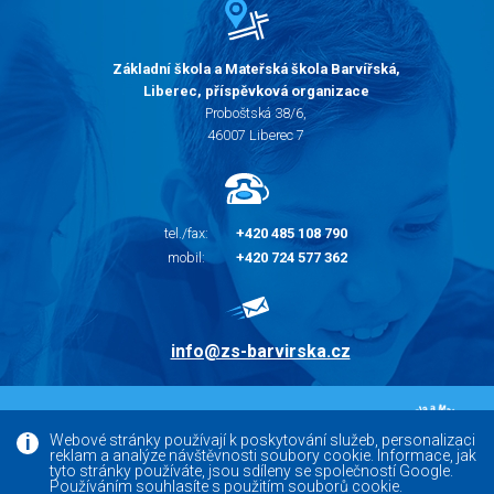
Základní škola a Mateřská škola Barvířská,
Liberec, příspěvková organizace
Proboštská 38/6,
46007 Liberec 7
tel./fax:
+420 485 108 790
mobil:
+420 724 577 362
info@zs-barvirska.cz
© 2010 - 2026 |
Základní škola Liberec Barvířská
Webové stránky používají k poskytování služeb, personalizaci
reklam a analýze návštěvnosti soubory cookie. Informace, jak
Facebook
tyto stránky používáte, jsou sdíleny se společností Google.
Používáním souhlasíte s použitím souborů cookie.