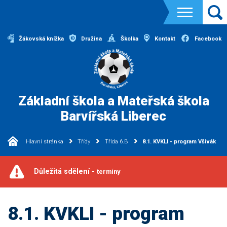
Žákovská knížka
Družina
Školka
Kontakt
Facebook
Základní škola a Mateřská škola
Barvířská Liberec
Hlavní stránka
Třídy
Třída 6.B
8.1. KVKLI - program Všivák
Důležitá sdělení -
termíny
8.1. KVKLI - program