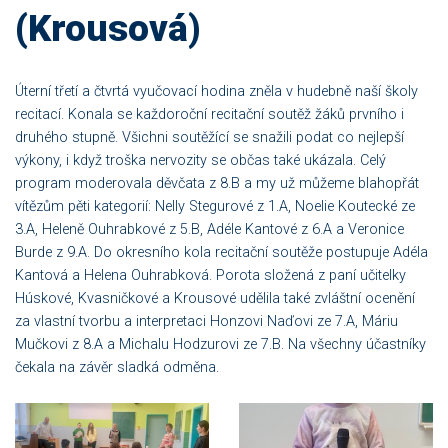
(Krousová)
Úterní třetí a čtvrtá vyučovací hodina zněla v hudebně naší školy
recitací. Konala se každoroční recitační soutěž žáků prvního i
druhého stupně. Všichni soutěžící se snažili podat co nejlepší
výkony, i když troška nervozity se občas také ukázala. Celý
program moderovala děvčata z 8.B a my už můžeme blahopřát
vítězům pěti kategorií: Nelly Stegurové z 1.A, Noelie Koutecké ze
3.A, Heleně Ouhrabkové z 5.B, Adéle Kantové z 6.A a Veronice
Burde z 9.A. Do okresního kola recitační soutěže postupuje Adéla
Kantová a Helena Ouhrabková. Porota složená z paní učitelky
Húskové, Kvasničkové a Krousové udělila také zvláštní ocenění
za vlastní tvorbu a interpretaci Honzovi Naďovi ze 7.A, Máriu
Mučkovi z 8.A a Michalu Hodzurovi ze 7.B. Na všechny účastníky
čekala na závěr sladká odměna.