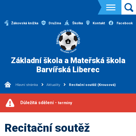
Žákovská knížka
Družina
Školka
Kontakt
Facebook
Základní škola a Mateřská škola
Barvířská Liberec
Hlavní stránka
Aktuality
Recitační soutěž (Krousová)
Důležitá sdělení -
termíny
Recitační soutěž