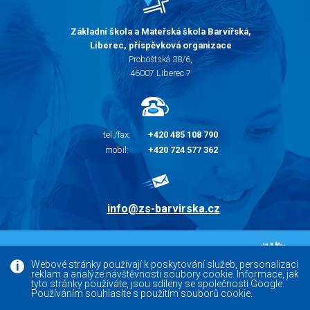
Základní škola a Mateřská škola Barvířská,
Liberec, příspěvková organizace
Proboštská 38/6,
46007 Liberec 7
tel./fax:
+420 485 108 790
mobil:
+420 724 577 362
info@zs-barvirska.cz
© 2010 - 2026 |
Základní škola Liberec Barvířská
Webové stránky používají k poskytování služeb, personalizaci
reklam a analýze návštěvnosti soubory cookie. Informace, jak
Facebook
tyto stránky používáte, jsou sdíleny se společností Google.
Používáním souhlasíte s použitím souborů cookie.