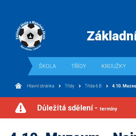
Základní
ŠKOLA
TŘÍDY
KROUŽKY
Hlavní stránka
Třídy
Třída 6.B
4.10. Muzeu
Důležitá sdělení -
termíny