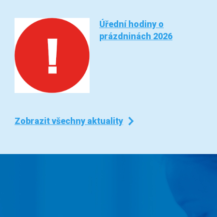
Úřední hodiny o
prázdninách 2026
Zobrazit všechny aktuality