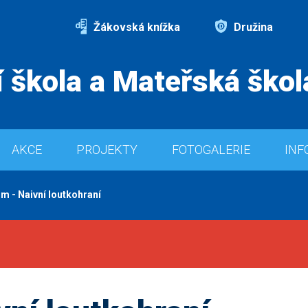
Žákovská knížka
Družina
 škola a Mateřská škol
AKCE
PROJEKTY
FOTOGALERIE
INF
m - Naivní loutkohraní