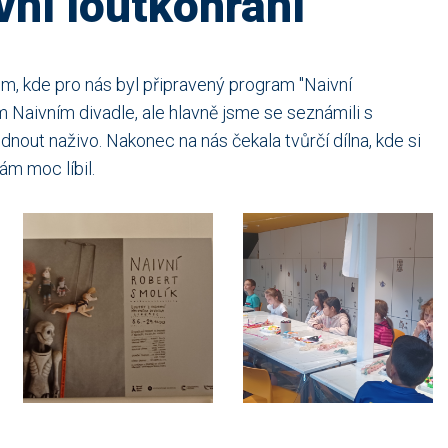
ní loutkohraní
um, kde pro nás byl připravený program "Naivní
m Naivním divadle, ale hlavně jsme se seznámili s
dnout naživo. Nakonec na nás čekala tvůrčí dílna, kde si
ám moc líbil.