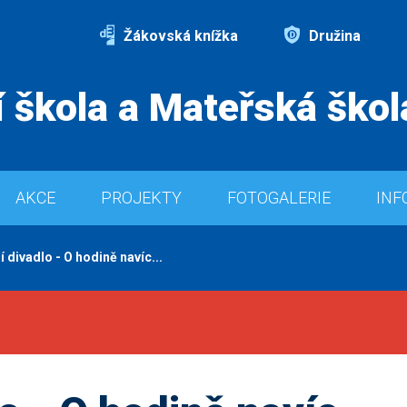
Žákovská knížka
Družina
 škola a Mateřská škol
AKCE
PROJEKTY
FOTOGALERIE
INF
í divadlo - O hodině navíc...