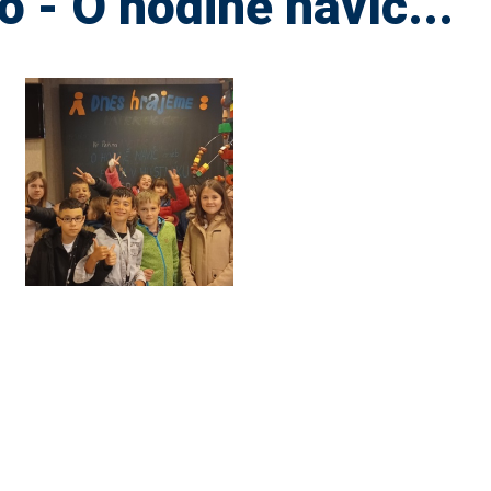
o - O hodině navíc...