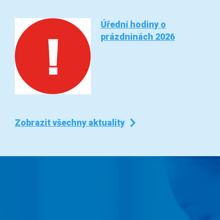
Úřední hodiny o
prázdninách 2026
Zobrazit všechny aktuality