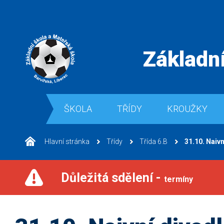
Základní
ŠKOLA
TŘÍDY
KROUŽKY
Hlavní stránka
Třídy
Třída 6.B
31.10. Naivn
Důležitá sdělení -
termíny