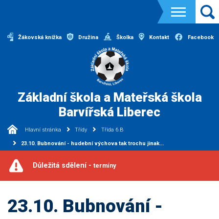
Žákovská knížka
Družina
Školka
Kontakt
Facebook
Základní škola a Mateřská škola
Barvířská Liberec
Hlavní stránka
Třídy
Třída 6.B
23.10. Bubnování - hudební výchova tak trochu jinak...
Důležitá sdělení -
termíny
23.10. Bubnování -