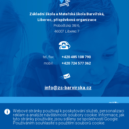
Základní škola a Mateřská škola Barvířská,
Liberec, příspěvková organizace
Proboštská 38/6,
46007 Liberec 7
tel./fax:
+420 485 108 790
mobil:
+420 724 577 362
info@zs-barvirska.cz
© 2010 - 2026 |
Základní škola Liberec Barvířská
Webové stránky používají k poskytování služeb, personalizaci
reklam a analýze návštěvnosti soubory cookie. Informace, jak
Facebook
tyto stránky používáte, jsou sdíleny se společností Google.
Používáním souhlasíte s použitím souborů cookie.