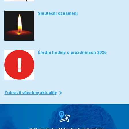
Smuteční oznámení
Úřední hodiny o prázdninách 2026
Zobrazit všechny aktuality