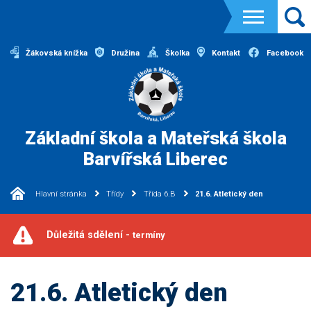
Žákovská knížka
Družina
Školka
Kontakt
Facebook
Základní škola a Mateřská škola
Barvířská Liberec
Hlavní stránka
Třídy
Třída 6.B
21.6. Atletický den
Důležitá sdělení -
termíny
21.6. Atletický den