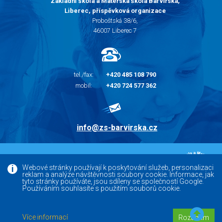
Základní škola a Mateřská škola Barvířská,
Liberec, příspěvková organizace
Proboštská 38/6,
46007 Liberec 7
tel./fax:
+420 485 108 790
mobil:
+420 724 577 362
info@zs-barvirska.cz
© 2010 - 2026 |
Základní škola Liberec Barvířská
Webové stránky používají k poskytování služeb, personalizaci
reklam a analýze návštěvnosti soubory cookie. Informace, jak
Facebook
tyto stránky používáte, jsou sdíleny se společností Google.
Používáním souhlasíte s použitím souborů cookie.
Versoft.cz - tvorba www webových stránek, internetových
Více informací
Rozumím