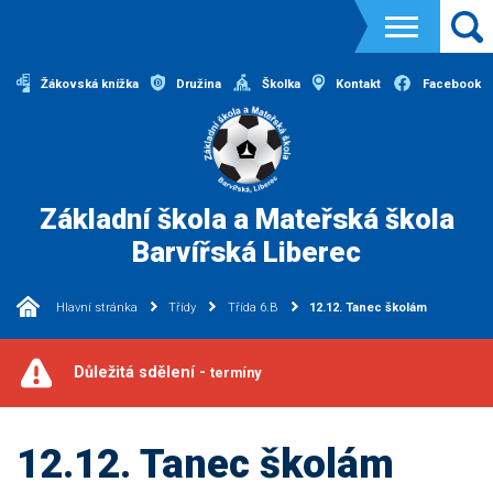
Žákovská knížka
Družina
Školka
Kontakt
Facebook
Základní škola a Mateřská škola
Barvířská Liberec
Hlavní stránka
Třídy
Třída 6.B
12.12. Tanec školám
Důležitá sdělení -
termíny
12.12. Tanec školám