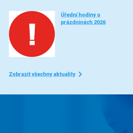
Úřední hodiny o
prázdninách 2026
Zobrazit všechny aktuality