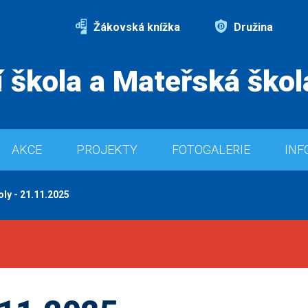
Žákovská knížka
Družina
 škola a Mateřská škol
AKCE
PROJEKTY
FOTOGALERIE
INF
ly - 21.11.2025