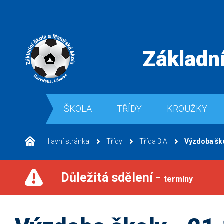
Základní
ŠKOLA
TŘÍDY
KROUŽKY
Hlavní stránka
Třídy
Třída 3.A
Výzdoba ško
Důležitá sdělení -
termíny