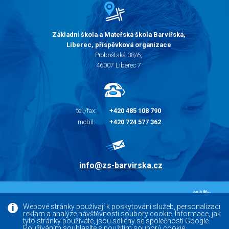
Základní škola a Mateřská škola Barvířská,
Liberec, příspěvková organizace
Proboštská 38/6,
46007 Liberec 7
tel./fax:
+420 485 108 790
mobil:
+420 724 577 362
info@zs-barvirska.cz
© 2010 - 2026 |
Základní škola Liberec Barvířská
Webové stránky používají k poskytování služeb, personalizaci
reklam a analýze návštěvnosti soubory cookie. Informace, jak
Facebook
tyto stránky používáte, jsou sdíleny se společností Google.
Používáním souhlasíte s použitím souborů cookie.