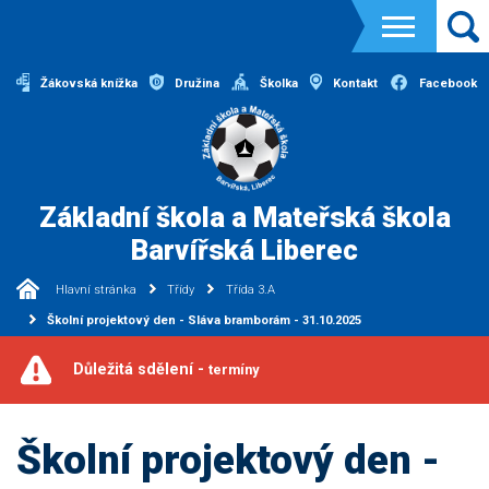
Žákovská knížka
Družina
Školka
Kontakt
Facebook
Základní škola a Mateřská škola
Barvířská Liberec
Hlavní stránka
Třídy
Třída 3.A
Školní projektový den - Sláva bramborám - 31.10.2025
Důležitá sdělení -
termíny
Školní projektový den -