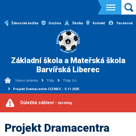
Žákovská knížka
Družina
Školka
Kontakt
Facebook
Základní škola a Mateřská škola
Barvířská Liberec
Hlavní stránka
Třídy
Třída 3.A
Projekt Dramacentra CIZINEC - 5.11.2025
Důležitá sdělení -
termíny
Projekt Dramacentra