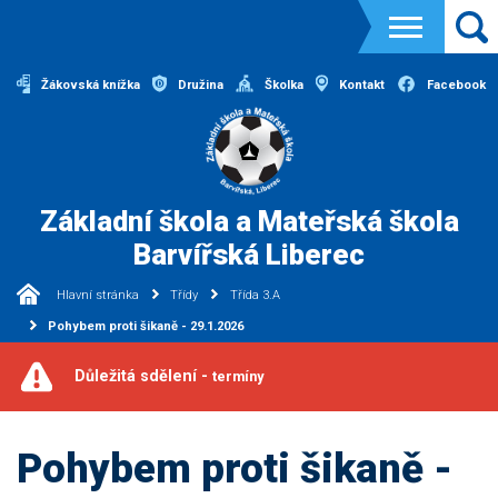
Žákovská knížka
Družina
Školka
Kontakt
Facebook
Základní škola a Mateřská škola
Barvířská Liberec
Hlavní stránka
Třídy
Třída 3.A
Pohybem proti šikaně - 29.1.2026
Důležitá sdělení -
termíny
Pohybem proti šikaně -