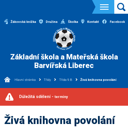
Žákovská knížka
Družina
Školka
Kontakt
Facebook
Základní škola a Mateřská škola
Barvířská Liberec
Hlavní stránka
Třídy
Třída 9.B
Živá knihovna povolání
Důležitá sdělení -
termíny
Živá knihovna povolání