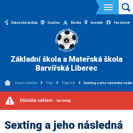
Žákovská knížka
Družina
Školka
Kontakt
Facebook
Základní škola a Mateřská škola
Barvířská Liberec
Hlavní stránka
Třídy
Třída 9.B
Sexting a jeho následná rizika
Důležitá sdělení -
termíny
Sexting a jeho následná