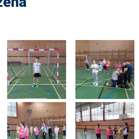
ázená