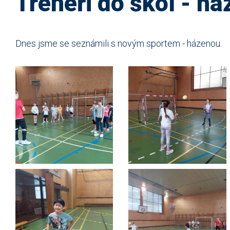
Trenéři do škol - h
Dnes jsme se seznámili s novým sportem - házenou.