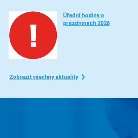
Úřední hodiny o
prázdninách 2026
Zobrazit všechny aktuality