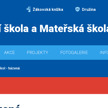
Žákovská knížka
Družina
 škola a Mateřská škol
AKCE
PROJEKTY
FOTOGALERIE
INF
škol - házená