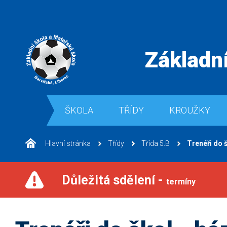
Základní
ŠKOLA
TŘÍDY
KROUŽKY
Hlavní stránka
Třídy
Třída 5.B
Trenéři do 
Důležitá sdělení -
termíny