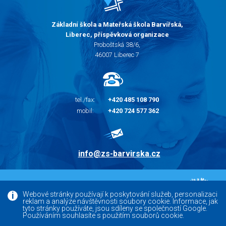
Základní škola a Mateřská škola Barvířská,
Liberec, příspěvková organizace
Proboštská 38/6,
46007 Liberec 7
tel./fax:
+420 485 108 790
mobil:
+420 724 577 362
info@zs-barvirska.cz
© 2010 - 2026 |
Základní škola Liberec Barvířská
Webové stránky používají k poskytování služeb, personalizaci
reklam a analýze návštěvnosti soubory cookie. Informace, jak
Facebook
tyto stránky používáte, jsou sdíleny se společností Google.
Používáním souhlasíte s použitím souborů cookie.