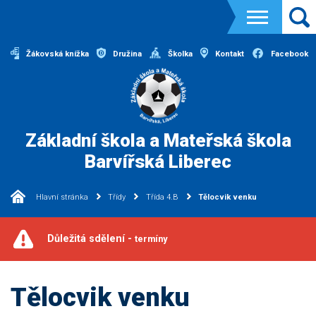
Žákovská knížka
Družina
Školka
Kontakt
Facebook
Základní škola a Mateřská škola
Barvířská Liberec
Hlavní stránka
Třídy
Třída 4.B
Tělocvik venku
Důležitá sdělení -
termíny
Tělocvik venku