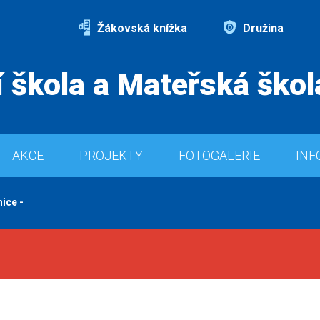
Žákovská knížka
Družina
 škola a Mateřská škol
AKCE
PROJEKTY
FOTOGALERIE
INF
nice -