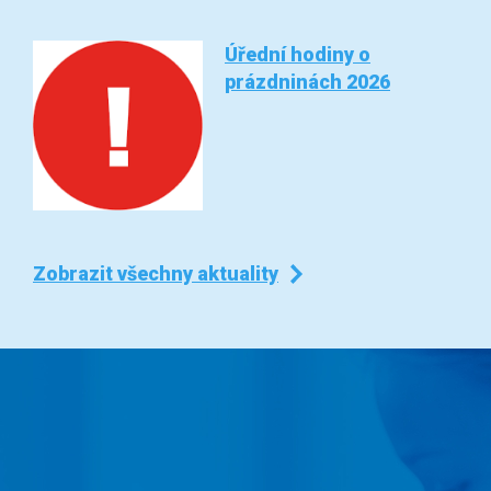
Úřední hodiny o
prázdninách 2026
Zobrazit všechny aktuality