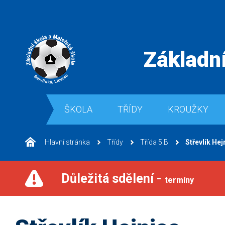
Základní
ŠKOLA
TŘÍDY
KROUŽKY
Hlavní stránka
Třídy
Třída 5.B
Střevlík Hej
Důležitá sdělení -
termíny