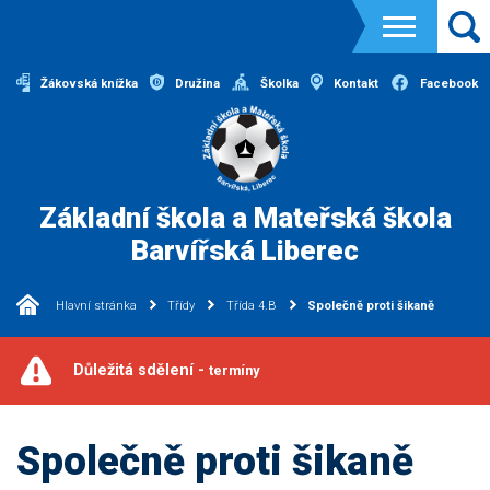
Žákovská knížka
Družina
Školka
Kontakt
Facebook
Základní škola a Mateřská škola
Barvířská Liberec
Hlavní stránka
Třídy
Třída 4.B
Společně proti šikaně
Důležitá sdělení -
termíny
Společně proti šikaně