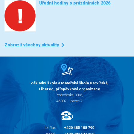
Úřední hodiny o prázdninách 2026
Zobrazit všechny aktuality
Základní škola a Mateřská škola Barvířská,
Liberec, příspěvková organizace
Proboštská 38/6,
46007 Liberec 7
tel./fax:
+420 485 108 790