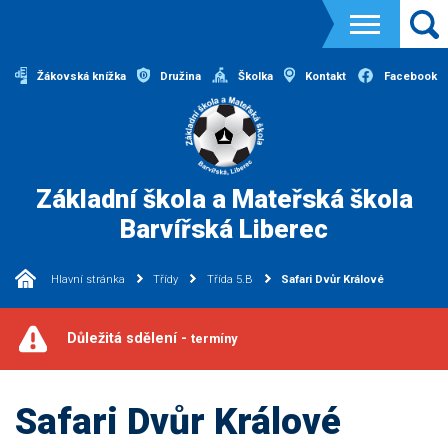
Žákovská knížka
Družina
Školka
Kontakt
Facebook
Základní škola a Mateřská škola
Barvířská Liberec
Hlavní stránka
Třídy
Třída 5.B
Safari Dvůr Králové
Důležitá sdělení -
termíny
Safari Dvůr Králové