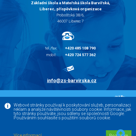
Základní škola a Mateřská škola Barvířská,
Liberec, příspěvková organizace
Proboštská 38/6,
46007 Liberec 7
tel./fax:
+420 485 108 790
mobil:
+420 724 577 362
info@zs-barvirska.cz
© 2010 - 2026 |
Základní škola Liberec Barvířská
Webové stránky používají k poskytování služeb, personalizaci
reklam a analýze návštěvnosti soubory cookie. Informace, jak
Facebook
tyto stránky používáte, jsou sdíleny se společností Google.
Používáním souhlasíte s použitím souborů cookie.
Versoft.cz - tvorba www webových stránek, internetových
Více informací
Rozumím