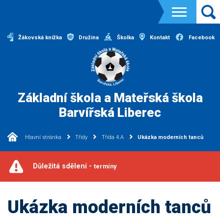
Žákovská knížka
Družina
Školka
Kontakt
Facebook
Základní škola a Mateřská škola
Barvířská Liberec
Hlavní stránka
Třídy
Třída 4.A
Ukázka moderních tanců
Důležitá sdělení -
termíny
Ukázka moderních tanců