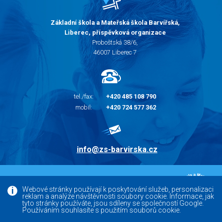
Základní škola a Mateřská škola Barvířská,
Liberec, příspěvková organizace
Proboštská 38/6,
46007 Liberec 7
tel./fax:
+420 485 108 790
mobil:
+420 724 577 362
info@zs-barvirska.cz
© 2010 - 2026 |
Základní škola Liberec Barvířská
Webové stránky používají k poskytování služeb, personalizaci
reklam a analýze návštěvnosti soubory cookie. Informace, jak
Facebook
tyto stránky používáte, jsou sdíleny se společností Google.
Používáním souhlasíte s použitím souborů cookie.