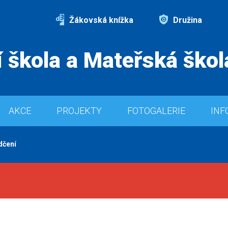
Žákovská knížka
Družina
 škola a Mateřská škol
AKCE
PROJEKTY
FOTOGALERIE
INF
dčení