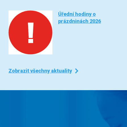
Úřední hodiny o
prázdninách 2026
Zobrazit všechny aktuality