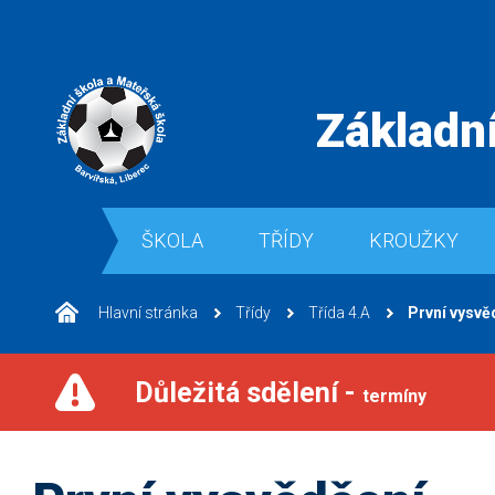
Základní
ŠKOLA
TŘÍDY
KROUŽKY
Hlavní stránka
Třídy
Třída 4.A
První vysvě
Důležitá sdělení -
termíny