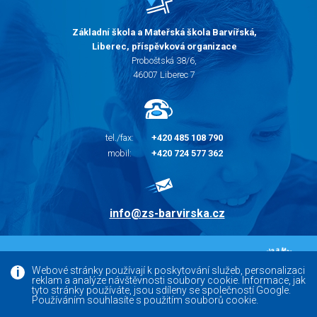
Základní škola a Mateřská škola Barvířská,
Liberec, příspěvková organizace
Proboštská 38/6,
46007 Liberec 7
tel./fax:
+420 485 108 790
mobil:
+420 724 577 362
info@zs-barvirska.cz
© 2010 - 2026 |
Základní škola Liberec Barvířská
Webové stránky používají k poskytování služeb, personalizaci
reklam a analýze návštěvnosti soubory cookie. Informace, jak
Facebook
tyto stránky používáte, jsou sdíleny se společností Google.
Používáním souhlasíte s použitím souborů cookie.