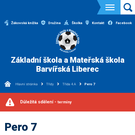
Žákovská knížka
Družina
Školka
Kontakt
Facebook
Základní škola a Mateřská škola
Barvířská Liberec
Hlavní stránka
Třídy
Třída 4.A
Pero 7
Důležitá sdělení -
termíny
Pero 7