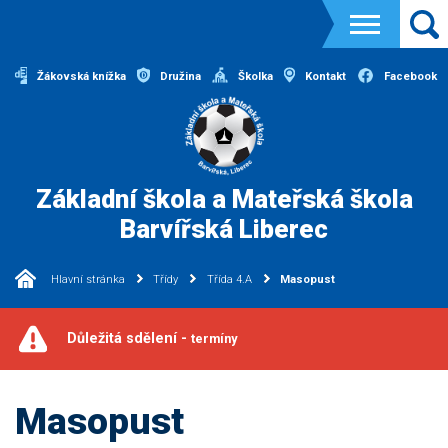
Žákovská knížka
Družina
Školka
Kontakt
Facebook
Základní škola a Mateřská škola
Barvířská Liberec
Hlavní stránka
Třídy
Třída 4.A
Masopust
Důležitá sdělení -
termíny
Masopust