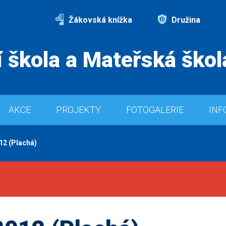
Žákovská knížka
Družina
 škola a Mateřská škol
AKCE
PROJEKTY
FOTOGALERIE
INF
12 (Plachá)