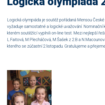
Logická olympiáda 
Logická olympiáda je soutěž pořádaná Mensou České re
vyžaduje samostatné a logické uvažování. Nominační kol
kterém soutěžící vyplnili on-line test. Mezi nejlepší ře
L.Faitová, M.Plecháčová, M.Šašek z 2.B a N.Macounová, J
kterého se zúčastní 2.listopadu. Gratulujeme a přejem