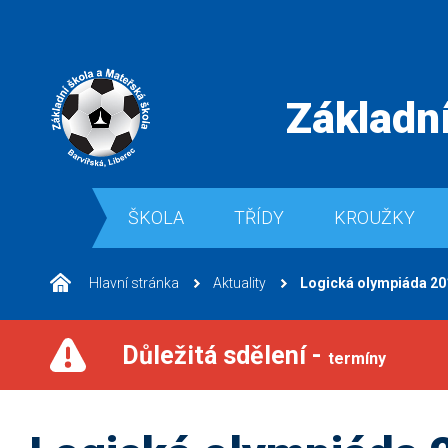
Základní
ŠKOLA
TŘÍDY
KROUŽKY
Hlavní stránka
Aktuality
Logická olympiáda 20
Důležitá sdělení -
termíny