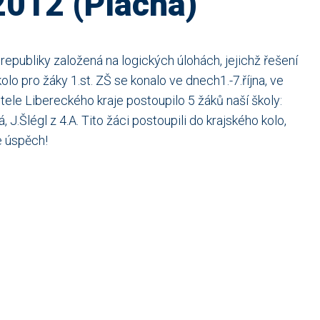
2012 (Plachá)
publiky založená na logických úlohách, jejichž řešení
o pro žáky 1.st. ZŠ se konalo ve dnech1.-7.října, ve
šitele Libereckého kraje postoupilo 5 žáků naší školy:
.Šlégl z 4.A. Tito žáci postoupili do krajského kolo,
e úspěch!