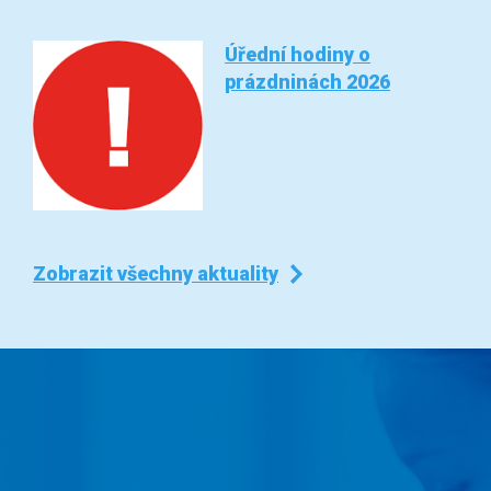
Úřední hodiny o
prázdninách 2026
Zobrazit všechny aktuality