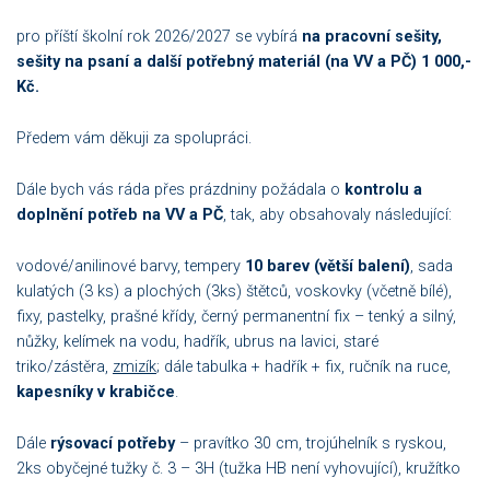
pro příští školní rok 2026/2027 se vybírá
na pracovní sešity,
sešity na psaní a další potřebný materiál (na VV a PČ) 1 000,-
Kč.
Předem vám děkuji za spolupráci.
Dále bych vás ráda přes prázdniny požádala o
kontrolu a
doplnění potřeb na VV a PČ
, tak, aby obsahovaly následující:
vodové/anilinové barvy, tempery
10 barev (větší balení)
, sada
kulatých (3 ks) a plochých (3ks) štětců, voskovky (včetně bílé),
fixy, pastelky, prašné křídy, černý permanentní fix – tenký a silný,
nůžky, kelímek na vodu, hadřík, ubrus na lavici, staré
triko/zástěra,
zmizík
; dále tabulka + hadřík + fix, ručník na ruce,
kapesníky v krabičce
.
Dále
rýsovací potřeby
– pravítko 30 cm, trojúhelník s ryskou,
2ks obyčejné tužky č. 3 – 3H (tužka HB není vyhovující), kružítko