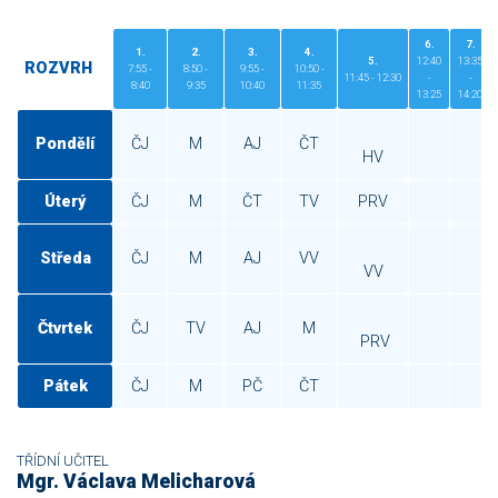
6.
7.
1.
2.
3.
4.
5.
12:40
13:35
ROZVRH
7:55 -
8:50 -
9:55 -
10:50 -
11:45 - 12:30
-
-
8:40
9:35
10:40
11:35
13:25
14:20
Pondělí
ČJ
M
AJ
ČT
HV
Úterý
ČJ
M
ČT
TV
PRV
Středa
ČJ
M
AJ
VV
VV
Čtvrtek
ČJ
TV
AJ
M
PRV
Pátek
ČJ
M
PČ
ČT
TŘÍDNÍ UČITEL
Mgr. Václava Melicharová