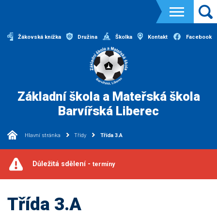
Žákovská knížka
Družina
Školka
Kontakt
Facebook
Základní škola a Mateřská škola
Barvířská Liberec
Hlavní stránka
Třídy
Třída 3.A
Důležitá sdělení -
termíny
Třída 3.A