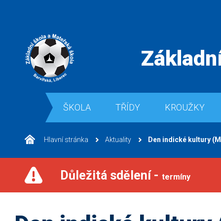
Základní
ŠKOLA
TŘÍDY
KROUŽKY
Hlavní stránka
Aktuality
Den indické kultury (
Důležitá sdělení -
termíny