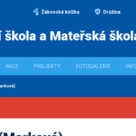
Žákovská knížka
Družina
 škola a Mateřská škol
AKCE
PROJEKTY
FOTOGALERIE
INF
Marková)