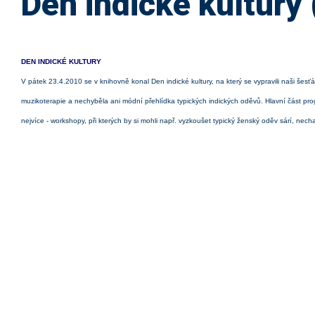
Den indické kultury
DEN INDICKÉ KULTURY
V pátek 23.4.2010 se v knihovně konal Den indické kultury, na který se vypravili naši šesť
muzikoterapie a nechyběla ani módní přehlídka typických indických oděvů. Hlavní část progr
nejvíce - workshopy, při kterých by si mohli např. vyzkoušet typický ženský oděv sárí, ne