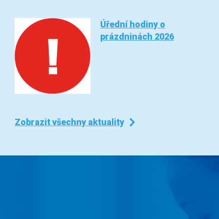
Úřední hodiny o
prázdninách 2026
Zobrazit všechny aktuality