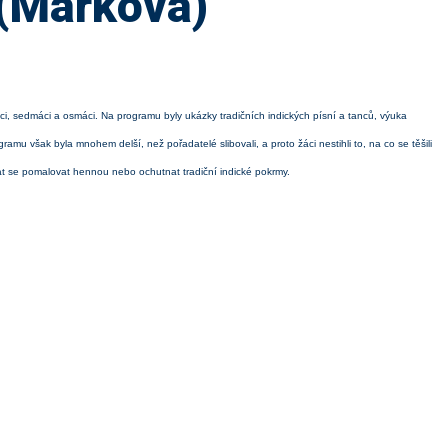
 (Marková)
áci, sedmáci a osmáci. Na programu byly ukázky tradičních indických písní a tanců, výuka
amu však byla mnohem delší, než pořadatelé slibovali, a proto žáci nestihli to, na co se těšili
chat se pomalovat hennou nebo ochutnat tradiční indické pokrmy.