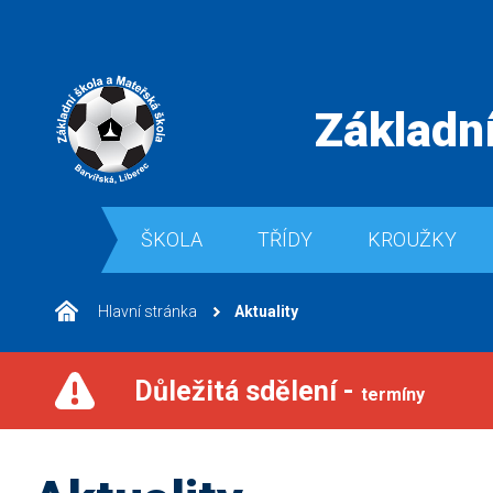
Základní
ŠKOLA
TŘÍDY
KROUŽKY
Hlavní stránka
Aktuality
Důležitá sdělení -
termíny