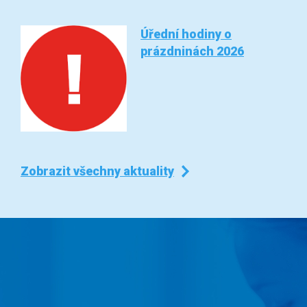
Úřední hodiny o
prázdninách 2026
Zobrazit všechny aktuality