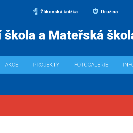
Žákovská knížka
Družina
 škola a Mateřská škol
AKCE
PROJEKTY
FOTOGALERIE
INF