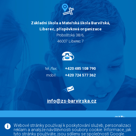
Základní škola a Mateřská škola Barvířská,
Liberec, příspěvková organizace
Proboštská 38/6,
46007 Liberec 7
tel./fax:
+420 485 108 790
mobil:
+420 724 577 362
info@zs-barvirska.cz
© 2010 - 2026 |
Základní škola Liberec Barvířská
Webové stránky používají k poskytování služeb, personalizaci
reklam a analýze návštěvnosti soubory cookie. Informace, jak
Facebook
tyto stránky používáte, jsou sdíleny se společností Google.