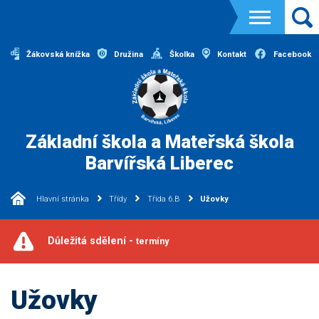
Žákovská knížka
Družina
Školka
Kontakt
Facebook
Základní škola a Mateřská škola
Barvířská Liberec
Hlavní stránka
Třídy
Třída 6.B
Užovky
Důležitá sdělení -
termíny
Užovky